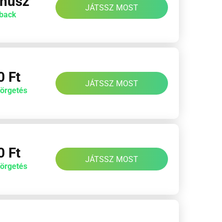
nusz
JÁTSSZ MOST
back
0 Ft
JÁTSSZ MOST
Pörgetés
0 Ft
JÁTSSZ MOST
Pörgetés