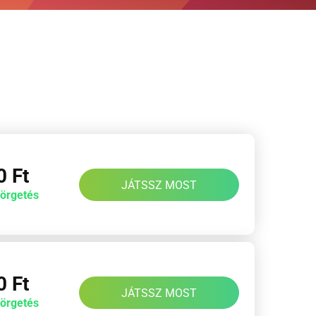
0 Ft
JÁTSSZ MOST
Pörgetés
0 Ft
JÁTSSZ MOST
Pörgetés