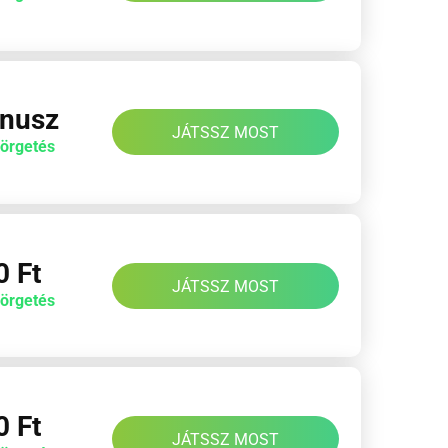
nusz
JÁTSSZ MOST
Pörgetés
0 Ft
JÁTSSZ MOST
Pörgetés
0 Ft
JÁTSSZ MOST