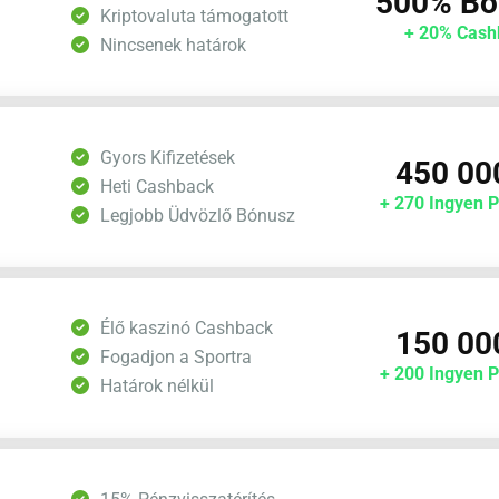
500% Bó
Kriptovaluta támogatott
+ 20% Cash
Nincsenek határok
Gyors Kifizetések
450 00
Heti Cashback
+ 270 Ingyen 
Legjobb Üdvözlő Bónusz
Élő kaszinó Cashback
150 00
Fogadjon a Sportra
+ 200 Ingyen 
Határok nélkül