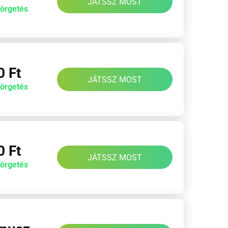
JÁTSSZ MOST
Pörgetés
0 Ft
JÁTSSZ MOST
Pörgetés
0 Ft
JÁTSSZ MOST
Pörgetés