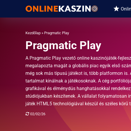
Onli
Kezdőlap
»
Pragmatic Play
Pragmatic Play
A Pragmatic Play vezető online kaszinójáték-fejlesz
megalapozta magát a globális piac egyik első számú
még sok más típusú játékot is, több platformon is. 
tartalmat kínálnak a játékosoknak. A cég portfólió
grafikával és élménydús hanghatásokkal rendelkezne
stúdiójukban készítenek. A vállalat folyamatosan 
játék HTML5 technológiával készül és széles körű t
02/02/26