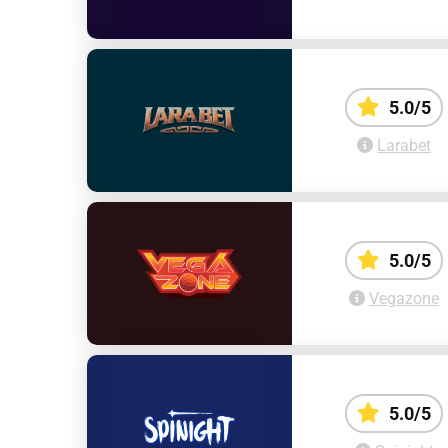
5.0/5
Larabet
5.0/5
Vegazone
5.0/5