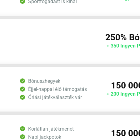
Sportfogadást is kínál
250% Bó
+ 350 Ingyen 
Bónuszhegyek
150 00
Éjjel-nappal élő támogatás
+ 200 Ingyen 
Óriási játékválaszték vár
Korlátlan játékmenet
150 00
Napi jackpotok