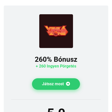
260% Bónusz
+ 260 Ingyen Pörgetés
Játssz most