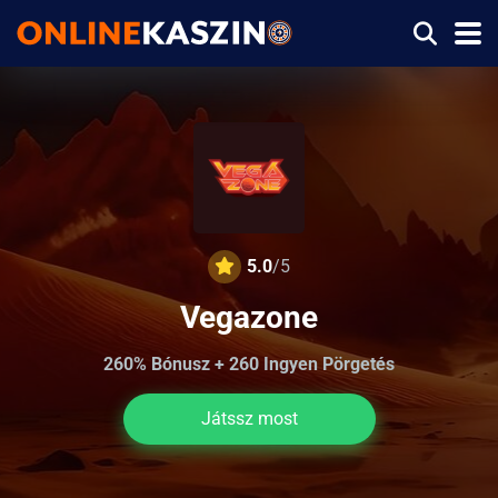
5.0
/5
Vegazone
260% Bónusz + 260 Ingyen Pörgetés
Játssz most