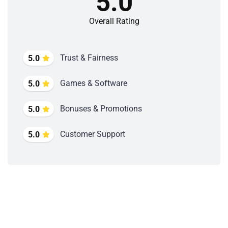
5.0
Overall Rating
Trust & Fairness
5.0
Games & Software
5.0
Bonuses & Promotions
5.0
Customer Support
5.0