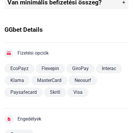
Van minimális befizetési összeg?
GGbet Details
Fizetési opciók
EcoPayz
Flexepin
GiroPay
Interac
Klarna
MasterCard
Neosurf
Paysafecard
Skrill
Visa
Engedélyek