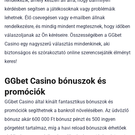
rendelkezik, amely készen áll arra, hogy bármilyen
kérdésben segítsen a játékosoknak vagy problémáik
lehetnek. Élő csevegésen vagy e-mailben állnak
rendelkezésre, és mindig mindent megtesznek, hogy időben
válaszoljanak az Ön kéréseire. Összességében a GGbet
Casino egy nagyszerű választás mindenkinek, aki
biztonságos és szórakoztató online szerencsejáték élményt
keres!
GGbet Casino bónuszok és
promóciók
GGbet Casino által kínált fantasztikus bónuszok és
promóciók segíthetnek a bankroll növelésében. Az üdvözlő
bónusz akár 600 000 Ft bónusz pénzt és 500 ingyen
pörgetést tartalmaz, míg a havi reload bónuszok érhetőek