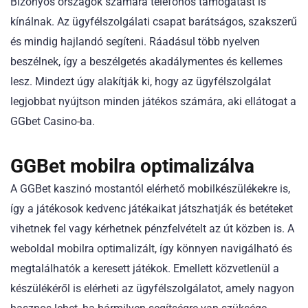
Bizonyos országok számára telefonos támogatást is
kínálnak. Az ügyfélszolgálati csapat barátságos, szakszerű
és mindig hajlandó segíteni. Ráadásul több nyelven
beszélnek, így a beszélgetés akadálymentes és kellemes
lesz. Mindezt úgy alakítják ki, hogy az ügyfélszolgálat
legjobbat nyújtson minden játékos számára, aki ellátogat a
GGbet Casino-ba.
GGBet mobilra optimalizálva
A GGBet kaszinó mostantól elérhető mobilkészülékekre is,
így a játékosok kedvenc játékaikat játszhatják és betéteket
vihetnek fel vagy kérhetnek pénzfelvételt az út közben is. A
weboldal mobilra optimalizált, így könnyen navigálható és
megtalálhatók a keresett játékok. Emellett közvetlenül a
készülékéről is elérheti az ügyfélszolgálatot, amely nagyon