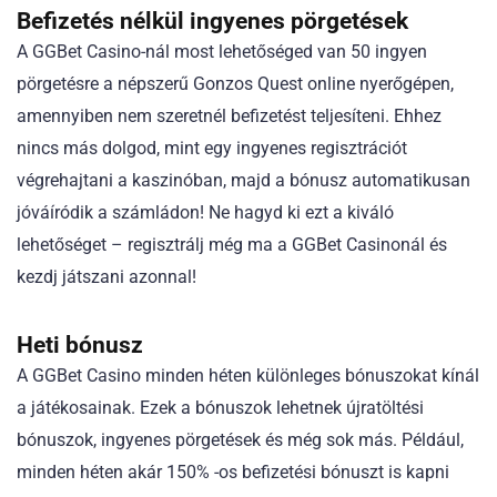
Befizetés nélkül ingyenes pörgetések
A GGBet Casino-nál most lehetőséged van 50 ingyen
pörgetésre a népszerű Gonzos Quest online nyerőgépen,
amennyiben nem szeretnél befizetést teljesíteni. Ehhez
nincs más dolgod, mint egy ingyenes regisztrációt
végrehajtani a kaszinóban, majd a bónusz automatikusan
jóváíródik a számládon! Ne hagyd ki ezt a kiváló
lehetőséget – regisztrálj még ma a GGBet Casinonál és
kezdj játszani azonnal!
Heti bónusz
A GGBet Casino minden héten különleges bónuszokat kínál
a játékosainak. Ezek a bónuszok lehetnek újratöltési
bónuszok, ingyenes pörgetések és még sok más. Például,
minden héten akár 150% -os befizetési bónuszt is kapni