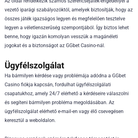
Az oldal rendelkezik számos szerencsejáték-engedéllyel a
vezető iparági szabályozóktól, amelyek biztosítják, hogy az
összes játék igazságos legyen és megfelelően tesztelve
legyen a véletlenszerűség szempontjából. Így biztos lehet
benne, hogy igazán komolyan vesszük a magánéleti
jogokat és a biztonságot az GGbet Casino-nál.
Ügyfélszolgálat
Ha bármilyen kérdése vagy problémája adódna a GGbet
Casino fiókja kapcsán, fordulhat ügyfélszolgálati
csapatukhoz, amely 24/7 elérhető a kérdéseire válaszolni
és segíteni bármilyen probléma megoldásában. Az
ügyfélszolgálat elérhető e-mail-en vagy élő csevegésen
keresztül a weboldalon.