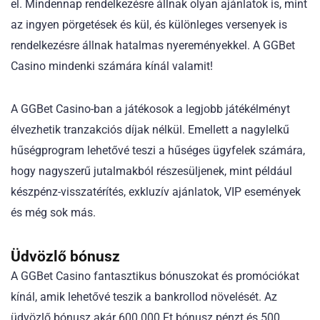
el. Mindennap rendelkezésre állnak olyan ajánlatok is, mint
az ingyen pörgetések és kül, és különleges versenyek is
rendelkezésre állnak hatalmas nyereményekkel. A GGBet
Casino mindenki számára kínál valamit!
A GGBet Casino-ban a játékosok a legjobb játékélményt
élvezhetik tranzakciós díjak nélkül. Emellett a nagylelkű
hűségprogram lehetővé teszi a hűséges ügyfelek számára,
hogy nagyszerű jutalmakból részesüljenek, mint például
készpénz-visszatérítés, exkluzív ajánlatok, VIP események
és még sok más.
Üdvözlő bónusz
A GGBet Casino fantasztikus bónuszokat és promóciókat
kínál, amik lehetővé teszik a bankrollod növelését. Az
üdvözlő bónusz akár 600 000 Ft bónusz pénzt és 500