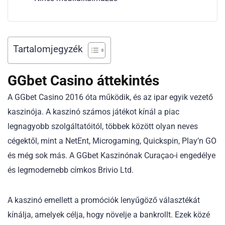
Tartalomjegyzék
GGbet
Casino áttekintés
A GGbet Casino 2016 óta működik, és az ipar egyik vezető
kaszinója. A kaszinó számos játékot kínál a piac
legnagyobb szolgáltatóitól, többek között olyan neves
cégektől, mint a NetEnt, Microgaming, Quickspin, Play’n GO
és még sok más. A GGbet Kaszinónak Curaçao-i engedélye
és legmodernebb címkos Brivio Ltd.
A kaszinó emellett a promóciók lenyűgöző választékát
kínálja, amelyek célja, hogy növelje a bankrollt. Ezek közé