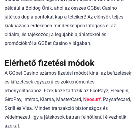
például a Boldog Órák, ahol az összes GGBet Casino
játékos dupla pontokat kap a téteikért! Az előnyök teljes
kiaknázása érdekében mindenképpen látogass el az
oldalra, és tájékozódj a legújabb ajánlatokról és
promóciókról a GGBet Casino világában.
Elérhető fizetési módok
A GGbet Casino számos fizetési módot kínál az befizetések
és kifizetések egyszerű és zökkenőmentes
lebonyolításához. Ezek közé tartozik az EcoPayz, Flexepin,
GiroPay, Interac, Klarna, MasterCard,
Neosurf
, Paysafecard,
Skrill és Visa. Minden tranzakció biztonságos és
védelmezett, így a játékosok bátran felhőtlenül élvezhetik
azokat.