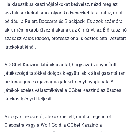
Ha klasszikus kaszinójátékokat kedvelsz, nézd meg az
asztali játékokat, ahol olyan kedvenceket találhatsz, mint
például a Rulett, Baccarat és Blackjack. És azok számára,
akik még inkább élvezni akarják az élményt, az Élő kaszinó
szakasz valós időben, professzionális osztók által vezetett
játékokat kínál.
A GGbet Kaszinó kitűnik azáltal, hogy szabványosított
játékszolgáltatókkal dolgozik együtt, akik által garantáltan
biztonságos és igazságos játékélményt nyújtanak. A
játékok széles választékával a GGbet Kaszinó az összes
játékos igényeit teljesíti.
Az olyan népszerű játékok mellett, mint a Legend of
Cleopatra vagy a Wolf Gold, a GGbet Kaszinó a