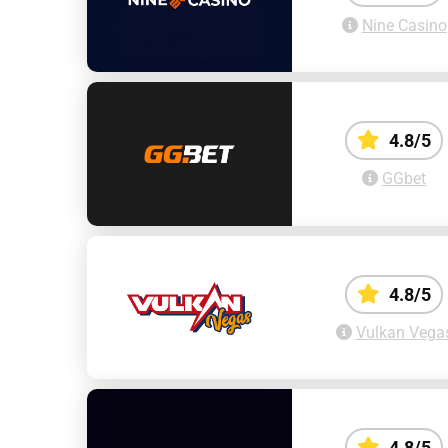
Nine Casino
4.8/5
GGbet
4.8/5
Vulkan Vega
4.8/5