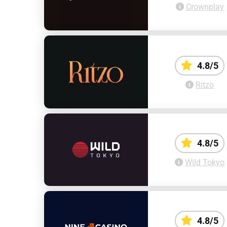
Crownplay
4.8/5
Ritzo
4.8/5
Wild Tokyo
4.8/5