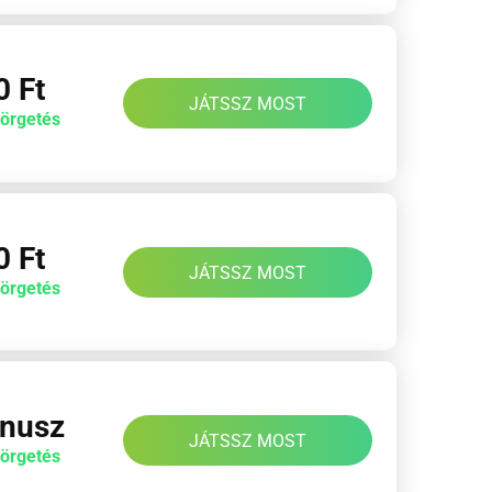
0 Ft
JÁTSSZ MOST
Pörgetés
0 Ft
JÁTSSZ MOST
Pörgetés
nusz
JÁTSSZ MOST
Pörgetés