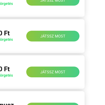
JÁTSSZ MOST
Pörgetés
0 Ft
JÁTSSZ MOST
Pörgetés
0 Ft
JÁTSSZ MOST
Pörgetés