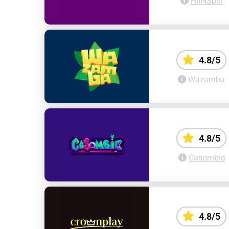
HitNSpin
4.8/5
Wazamba
4.8/5
Casombie
4.8/5