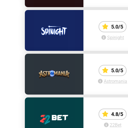
5.0/5
Spinight
5.0/5
Astromania
4.8/5
22Bet