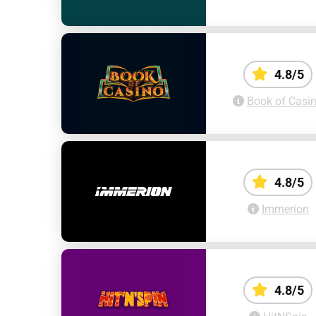
4.8/5
Book of Casi
4.8/5
Immerion
4.8/5