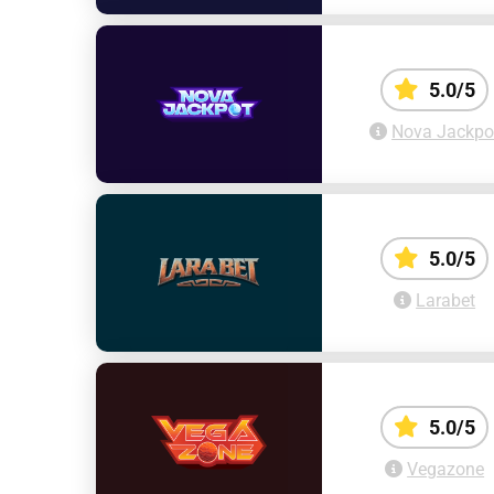
5.0/5
Nova Jackpo
5.0/5
Larabet
5.0/5
Vegazone