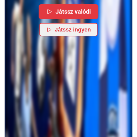
Játssz valódi
Játssz ingyen