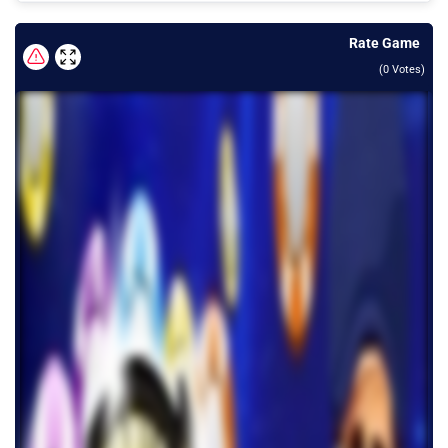
Rate Game
(
0
Votes)