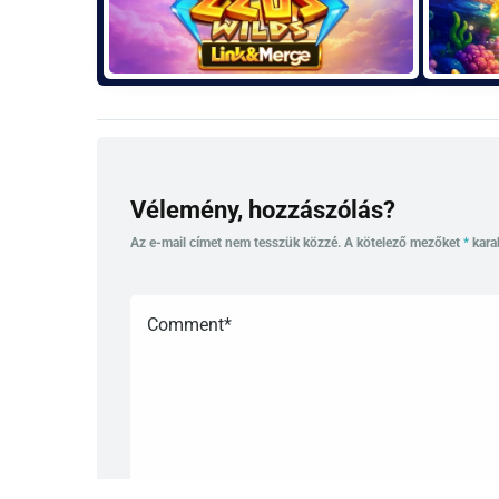
Vélemény, hozzászólás?
Az e-mail címet nem tesszük közzé.
A kötelező mezőket
*
karak