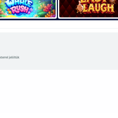
terrel jelöltük