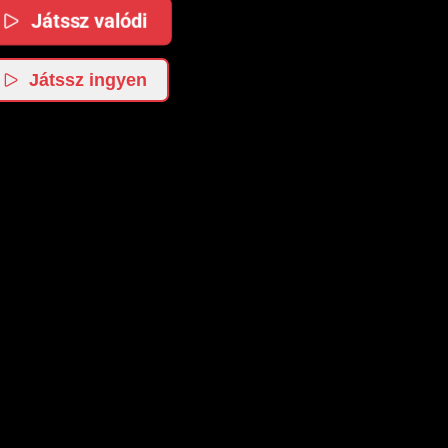
Játssz valódi
Játssz ingyen