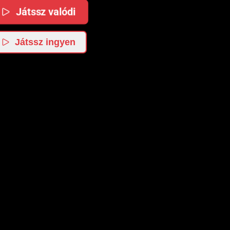
Játssz valódi
Játssz ingyen