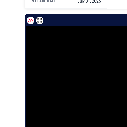
July 31, 2025
RELEASE DATE