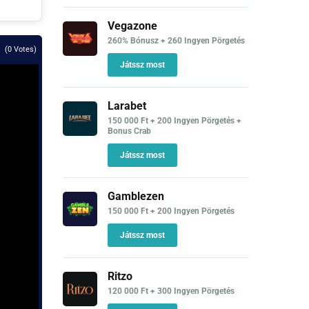
Vegazone
260% Bónusz + 260 Ingyen Pörgetés
(
0
Votes)
Játssz most
Larabet
150 000 Ft + 200 Ingyen Pörgetés +
Bonus Crab
Játssz most
Gamblezen
150 000 Ft + 200 Ingyen Pörgetés
Játssz most
Ritzo
120 000 Ft + 300 Ingyen Pörgetés