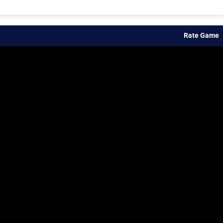
Rate Game