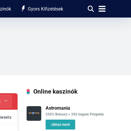
zinók
Gyors Kifizetések
Online kaszinók
E
Astromania
250% Bónusz + 350 Ingyen Pörgetés
Sweets
Játssz most