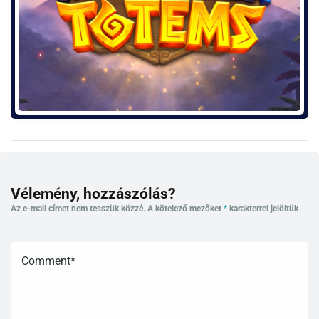
Vélemény, hozzászólás?
Az e-mail címet nem tesszük közzé.
A kötelező mezőket
*
karakterrel jelöltük