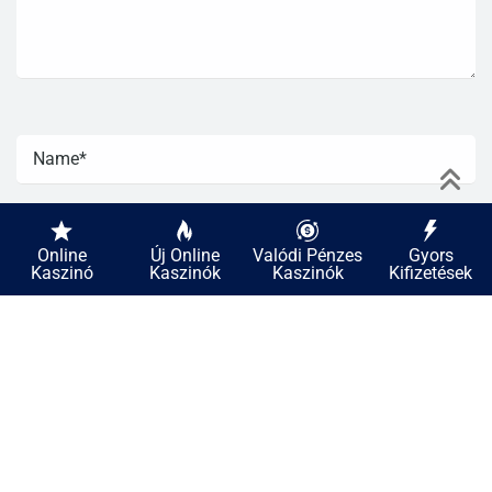
Online
Új Online
Valódi Pénzes
Gyors
Kaszinó
Kaszinók
Kaszinók
Kifizetések
Save my name, email, and website in this browser for
the next time I comment.