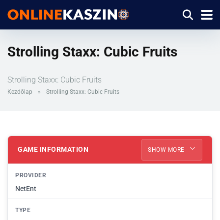
Strolling Staxx: Cubic Fruits
Strolling Staxx: Cubic Fruits
Kezdőlap
»
Strolling Staxx: Cubic Fruits
GAME INFORMATION
SHOW MORE
PROVIDER
NetEnt
TYPE