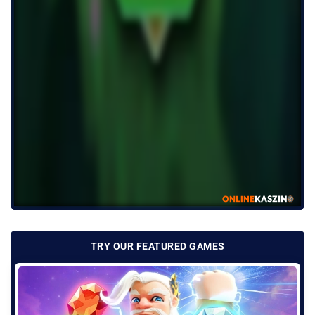
TRY OUR FEATURED GAMES