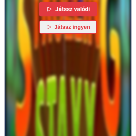
Játssz valódi
Játssz ingyen