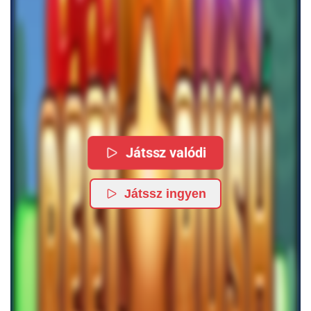
Játssz valódi
Játssz ingyen