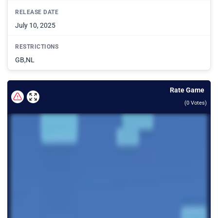
RELEASE DATE
July 10, 2025
RESTRICTIONS
GB,NL
Rate Game
(
0
Votes)