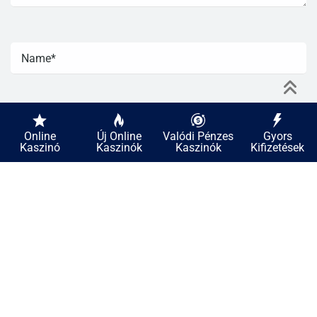
Online
Új Online
Valódi Pénzes
Gyors
Kaszinó
Kaszinók
Kaszinók
Kifizetések
Save my name, email, and website in this browser for
the next time I comment.