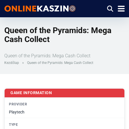
Queen of the Pyramids: Mega
Cash Collect
Queen of the Pyramids: Mega Cash Collect
Kezdőlap
»
Queen of the Pyramids: Mega Cash Collect
GAME INFORMATION
PROVIDER
Playtech
TYPE