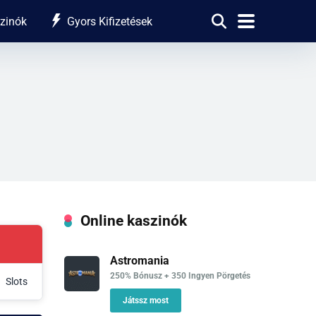
zinók
Gyors Kifizetések
Online kaszinók
Astromania
250% Bónusz + 350 Ingyen Pörgetés
Slots
Játssz most