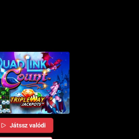
Játssz valódi