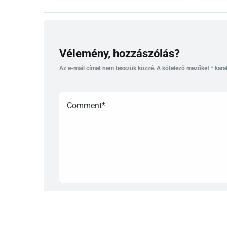
Vélemény, hozzászólás?
Az e-mail címet nem tesszük közzé.
A kötelező mezőket
*
karak