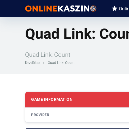
Onli
Quad Link: Cou
Quad Link: Count
Kezdőlap
»
Quad Link: Count
GAME INFORMATION
PROVIDER