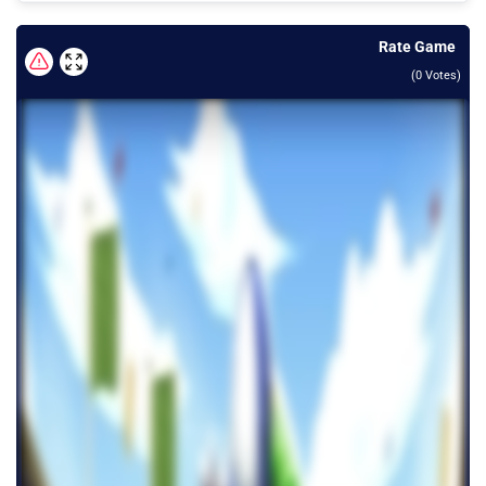
Rate Game
(
0
Votes)