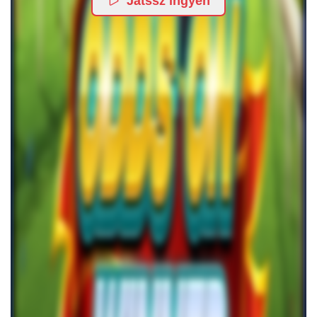
Játssz ingyen