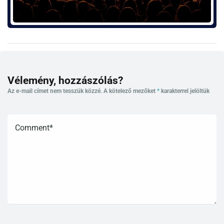
Vélemény, hozzászólás?
Az e-mail címet nem tesszük közzé.
A kötelező mezőket
*
karakterrel jelöltük