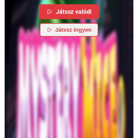
Játssz valódi
Játssz ingyen