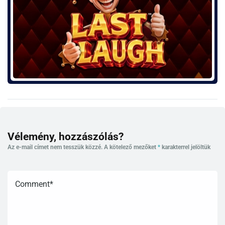
Vélemény, hozzászólás?
Az e-mail címet nem tesszük közzé.
A kötelező mezőket
*
karakterrel jelöltük