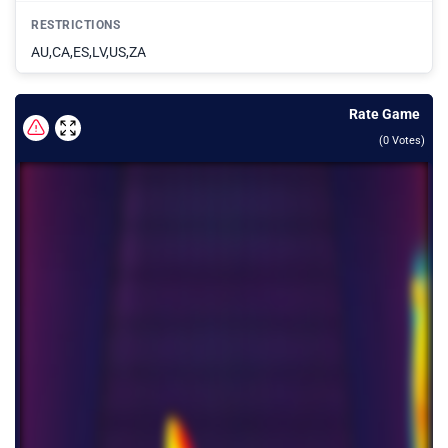
RESTRICTIONS
AU,CA,ES,LV,US,ZA
Rate Game
(
0
Votes)