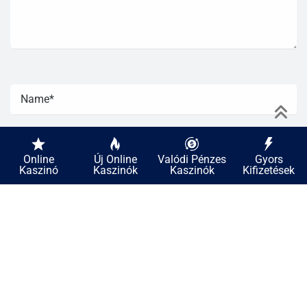
Online
Új Online
Valódi Pénzes
Gyors
Kaszinó
Kaszinók
Kaszinók
Kifizetések
Save my name, email, and website in this browser for
the next time I comment.