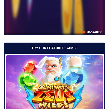
TRY OUR FEATURED GAMES