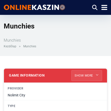
Munchies
Munchies
Kezdőlap
»
Munchies
GAME INFORMATION
SHOW MORE
PROVIDER
Nolimit City
TYPE