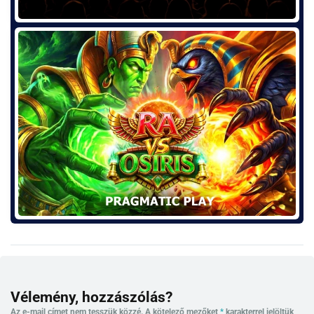
Vélemény, hozzászólás?
Az e-mail címet nem tesszük közzé.
A kötelező mezőket
*
karakterrel jelöltük