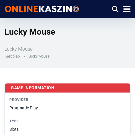
Lucky Mouse
Lucky Mouse
Kezdőlap
»
Lucky Mouse
GAME INFORMATION
PROVIDER
Pragmatic Play
TYPE
Slots