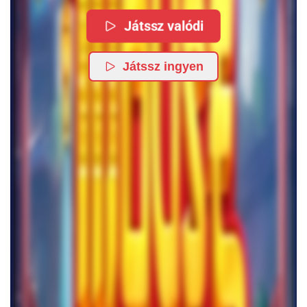
Játssz valódi
Játssz ingyen