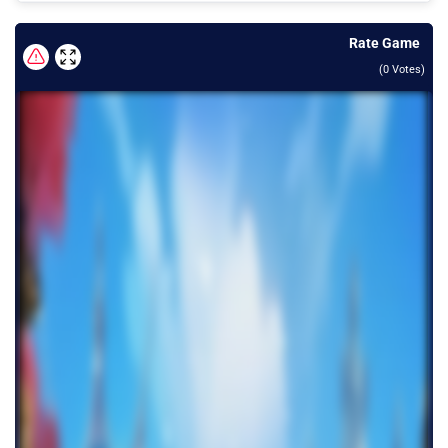
Rate Game
(
0
Votes)