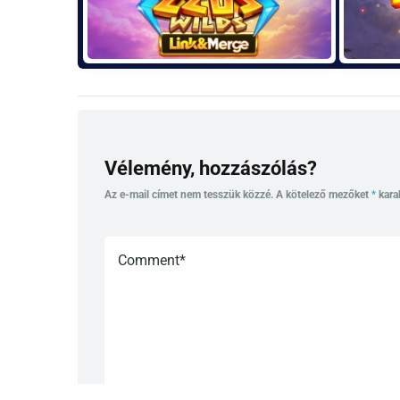
Vélemény, hozzászólás?
Az e-mail címet nem tesszük közzé.
A kötelező mezőket
*
karak