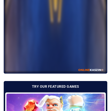
TRY OUR FEATURED GAMES