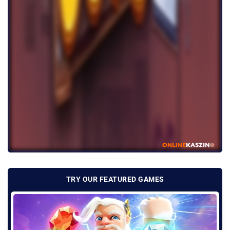
TRY OUR FEATURED GAMES