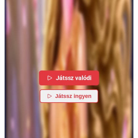
Játssz valódi
Játssz ingyen