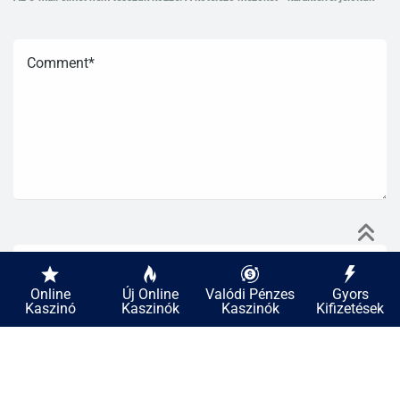
Online
Új Online
Valódi Pénzes
Gyors
Kaszinó
Kaszinók
Kaszinók
Kifizetések