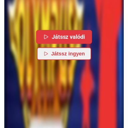
Játssz valódi
Játssz ingyen