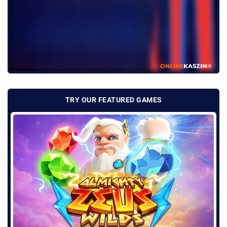
TRY OUR FEATURED GAMES