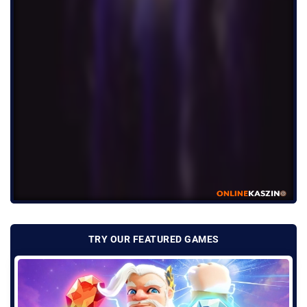
TRY OUR FEATURED GAMES