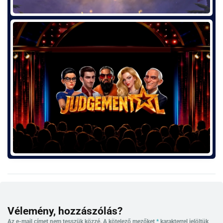
Vélemény, hozzászólás?
Az e-mail címet nem tesszük közzé.
A kötelező mezőket
*
karakterrel jelöltük