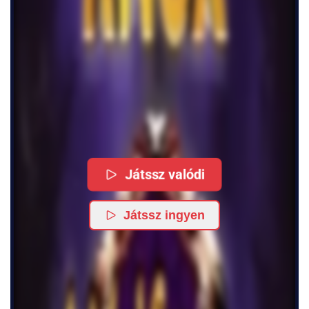
Játssz valódi
Játssz ingyen