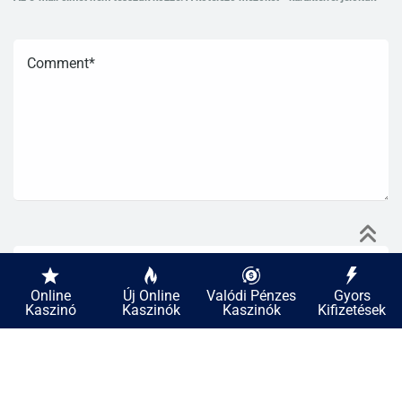
Online
Új Online
Valódi Pénzes
Gyors
Kaszinó
Kaszinók
Kaszinók
Kifizetések