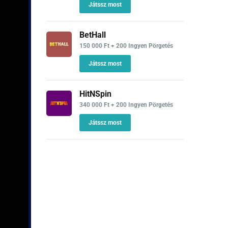
Játssz most
BetHall
150 000 Ft + 200 Ingyen Pörgetés
Játssz most
HitNSpin
340 000 Ft + 200 Ingyen Pörgetés
Játssz most