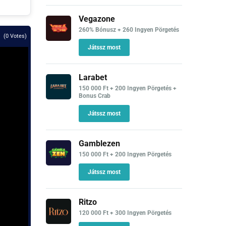
Vegazone
260% Bónusz + 260 Ingyen Pörgetés
(
0
Votes)
Játssz most
Larabet
150 000 Ft + 200 Ingyen Pörgetés +
Bonus Crab
Játssz most
Gamblezen
150 000 Ft + 200 Ingyen Pörgetés
Játssz most
Ritzo
120 000 Ft + 300 Ingyen Pörgetés