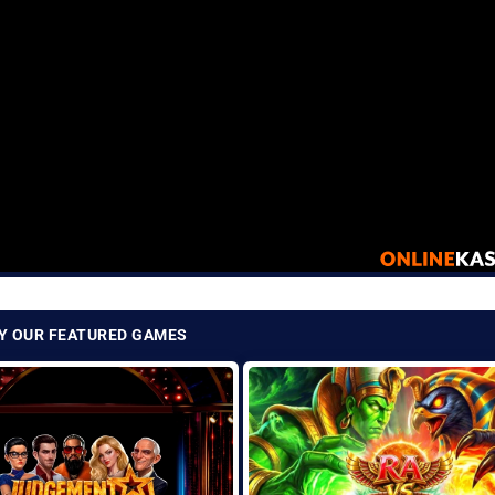
Y OUR FEATURED GAMES