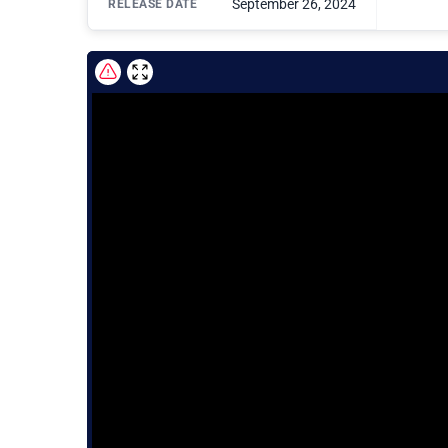
September 26, 2024
RELEASE DATE