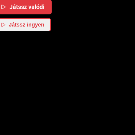
Játssz valódi
Játssz ingyen