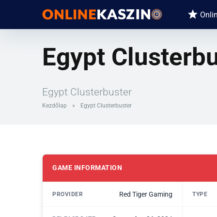
Onli
Egypt Clusterbu
Egypt Clusterbuster
Kezdőlap
»
Egypt Clusterbuster
GAME INFORMATION
Red Tiger Gaming
PROVIDER
TYPE