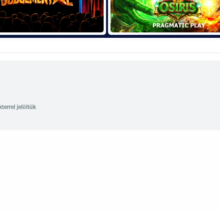
terrel jelöltük