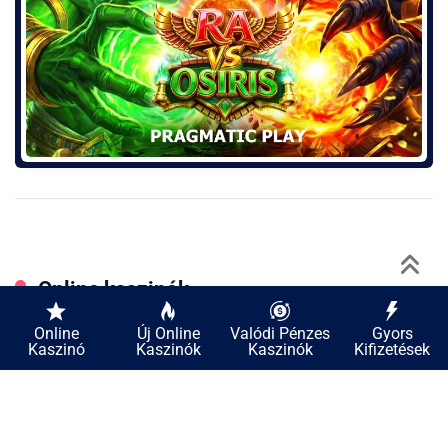
Online kaszinók
Astromania
Online
Új Online
Valódi Pénzes
Gyors
Kaszinó
Kaszinók
Kaszinók
Kifizetések
250% Bónusz + 350 Ingyen Pörgetés
Játssz most
Vegazone