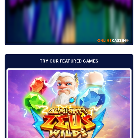
TRY OUR FEATURED GAMES