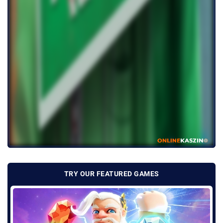
TRY OUR FEATURED GAMES