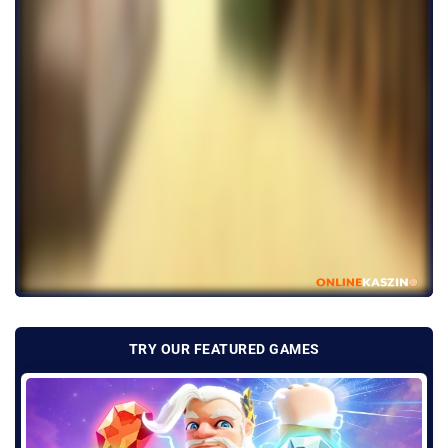
TRY OUR FEATURED GAMES