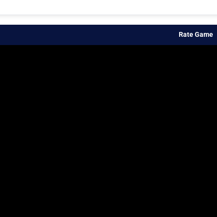
Rate Game