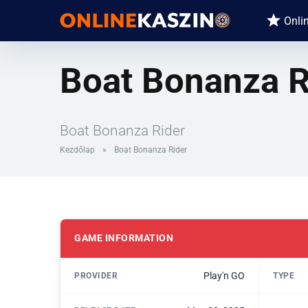
Onli
Boat Bonanza R
Boat Bonanza Rider
Kezdőlap
»
Boat Bonanza Rider
GAME INFORMATION
Play'n GO
PROVIDER
TYPE