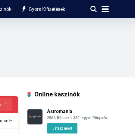
zinók
Gyors Kifizetések
Online kaszinók
E
Astromania
250% Bónusz + 350 Ingyen Pörgetés
quatic
Játssz most