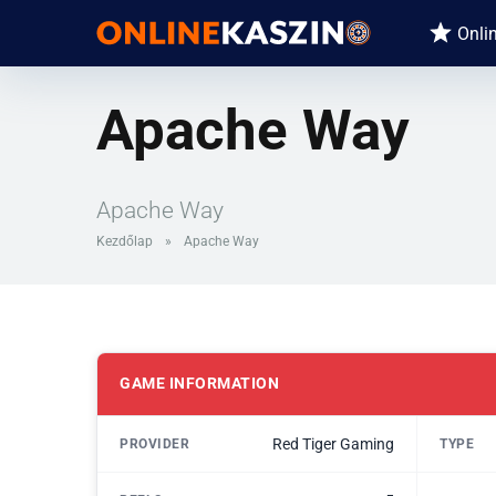
Onli
Apache Way
Apache Way
Kezdőlap
»
Apache Way
GAME INFORMATION
Red Tiger Gaming
PROVIDER
TYPE