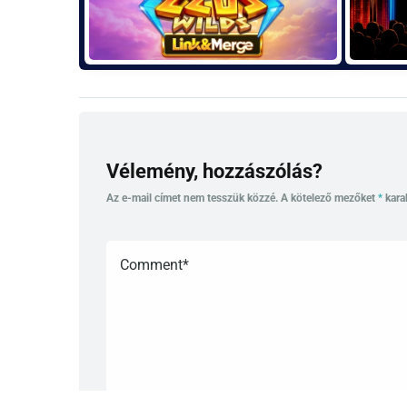
Vélemény, hozzászólás?
Az e-mail címet nem tesszük közzé.
A kötelező mezőket
*
karak