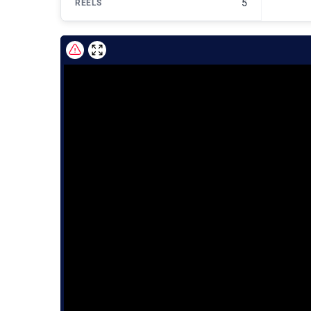
5
REELS