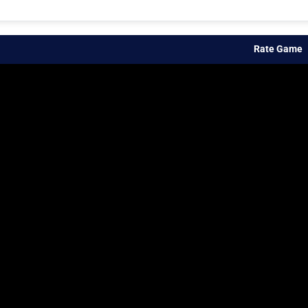
Rate Game