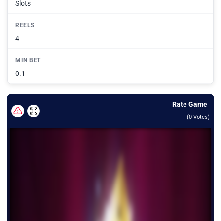
Slots
REELS
4
MIN BET
0.1
Rate Game
(
0
Votes)