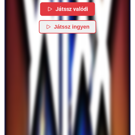
Játssz valódi
Játssz ingyen