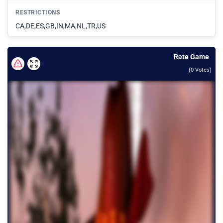
RESTRICTIONS
CA,DE,ES,GB,IN,MA,NL,TR,US
Rate Game
(
0
Votes)