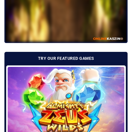
TRY OUR FEATURED GAMES