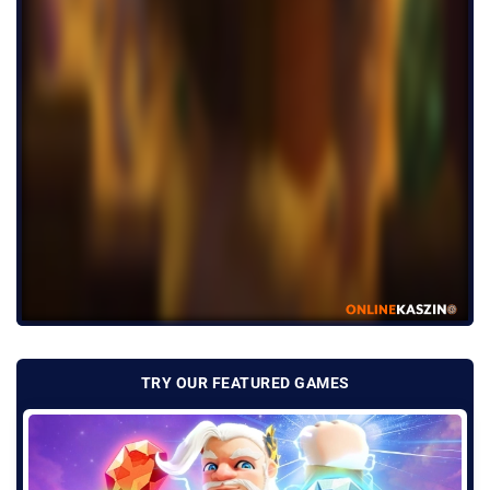
TRY OUR FEATURED GAMES