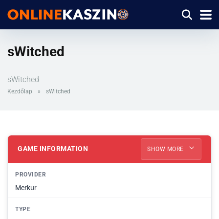
sWitched
sWitched
Kezdőlap
»
sWitched
GAME INFORMATION
SHOW MORE
PROVIDER
Merkur
TYPE