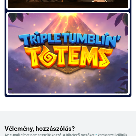
Vélemény, hozzászólás?
Az e-mail címet nem tesszük közzé.
A kötelező mezőket
*
karakterrel jelöltük