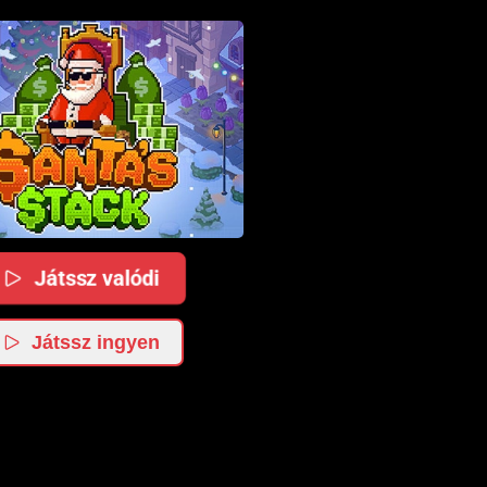
Játssz valódi
Játssz ingyen