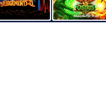
HASZNOS LINKEK
RE
Google Pay Kaszinók
Ez a
Befizetés Nélküli Bónuszok
hog
Kanaszta Szabályai
utá
t
Legális Online Kaszinó
jel
Online Nyerőgépek
az 