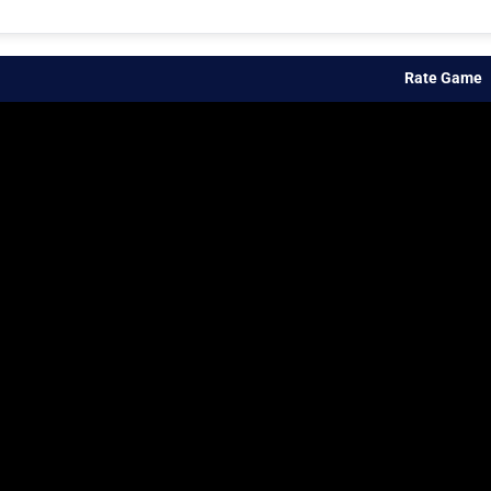
Rate Game