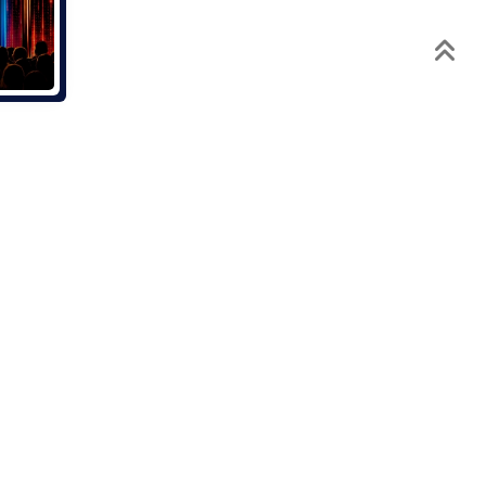
KLÁMJELZÉS
 weboldal affiliate linkeket használ. Ez azt jelenti,
y jutalékot kapunk az általunk közvetített ügyfelek
n, Önnek azonban ez semmilyen többletköltséget nem
ent. A weboldal használatával elfogadja az ÁSZF-et és
adatvédelmi irányelveket.