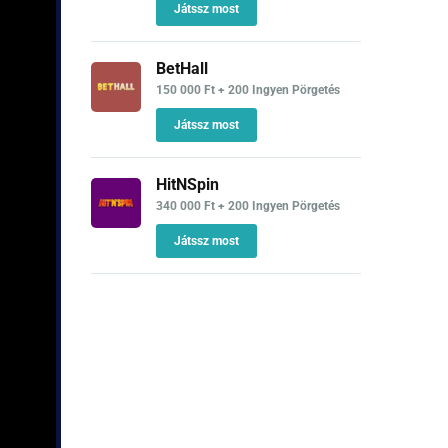
Játssz most
BetHall
150 000 Ft + 200 Ingyen Pörgetés
Játssz most
HitNSpin
340 000 Ft + 200 Ingyen Pörgetés
Játssz most