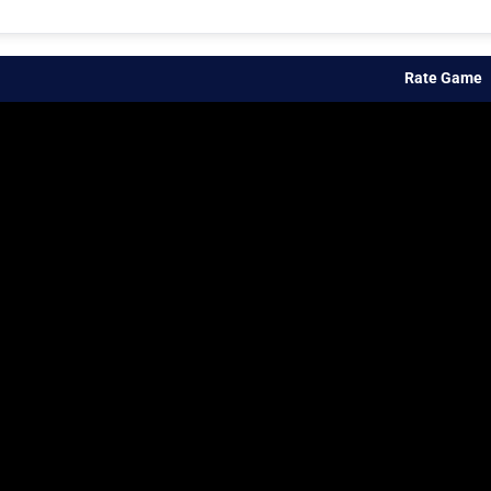
Rate Game