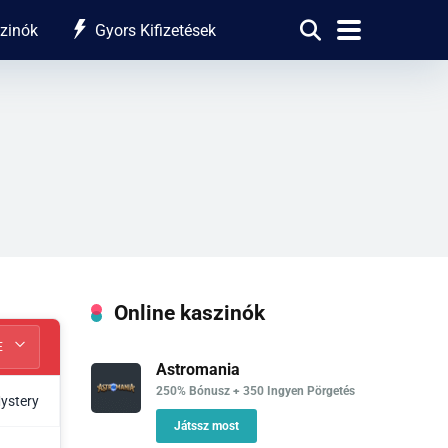
zinók
Gyors Kifizetések
Online kaszinók
E
Astromania
250% Bónusz + 350 Ingyen Pörgetés
ystery
Játssz most