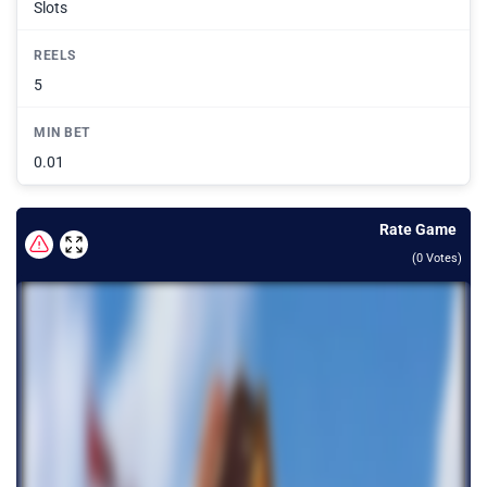
Slots
REELS
5
MIN BET
0.01
Rate Game
(
0
Votes)