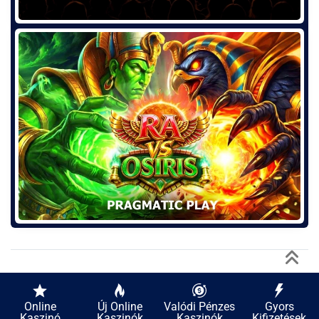
Online
Új Online
Valódi Pénzes
Gyors
Online kaszinók
Kaszinó
Kaszinók
Kaszinók
Kifizetések