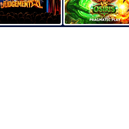
HASZNOS LINKEK
RE
Google Pay Kaszinók
Ez a
Befizetés Nélküli Bónuszok
hog
Kanaszta Szabályai
utá
t
Legális Online Kaszinó
jel
Online Nyerőgépek
az 