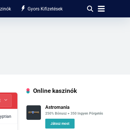
zinók
Gyors Kifizetések
Online kaszinók
E
Astromania
250% Bónusz + 350 Ingyen Pörgetés
yptian
Játssz most