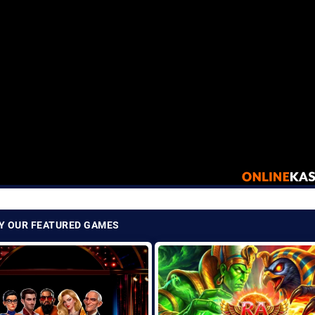
Y OUR FEATURED GAMES