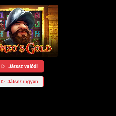
Játssz valódi
Játssz ingyen