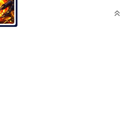
KLÁMJELZÉS
 weboldal affiliate linkeket használ. Ez azt jelenti,
y jutalékot kapunk az általunk közvetített ügyfelek
n, Önnek azonban ez semmilyen többletköltséget nem
ent. A weboldal használatával elfogadja az ÁSZF-et és
adatvédelmi irányelveket.