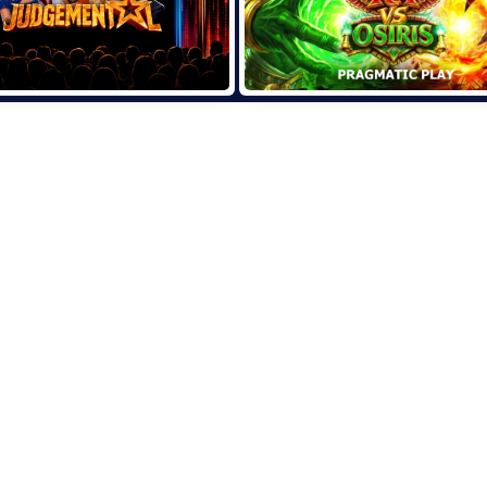
HASZNOS LINKEK
RE
Google Pay Kaszinók
Ez a
Befizetés Nélküli Bónuszok
hog
Kanaszta Szabályai
utá
t
Legális Online Kaszinó
jel
Online Nyerőgépek
az 