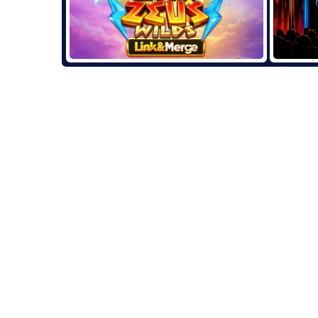
Online-kaszino.net az Ön első számú forrása a legjobb
online kaszinókhoz Magyarországon. Széles választékot
kínálunk biztonságos és izgalmas szerencsejáték-
lehetőségekből, valamint gondosan válogatott kaszinóka
mutatunk be, amelyek kiemelt figyelmet fordítanak a
felelős játékra.