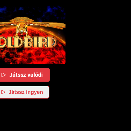
Játssz valódi
Játssz ingyen