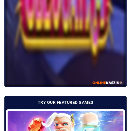
TRY OUR FEATURED GAMES