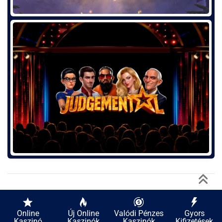
Online
Új Online
Valódi Pénzes
Gyors
Online kaszinók
Kaszinó
Kaszinók
Kaszinók
Kifizetések