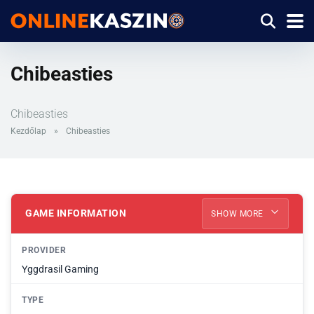
Chibeasties
Chibeasties
Kezdőlap
»
Chibeasties
GAME INFORMATION
SHOW MORE
PROVIDER
Yggdrasil Gaming
TYPE