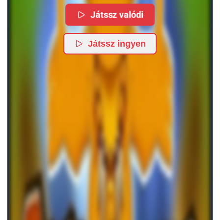
Játssz valódi
Játssz ingyen