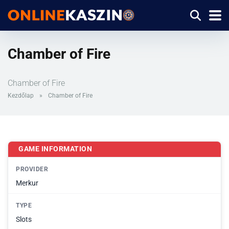
Chamber of Fire
Chamber of Fire
Kezdőlap
»
Chamber of Fire
GAME INFORMATION
PROVIDER
Merkur
TYPE
Slots