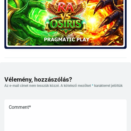
Vélemény, hozzászólás?
Az e-mail címet nem tesszük közzé.
A kötelező mezőket
*
karakterrel jelöltük