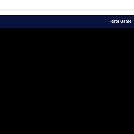
Rate Game