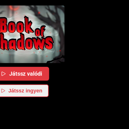
Játssz valódi
Játssz ingyen