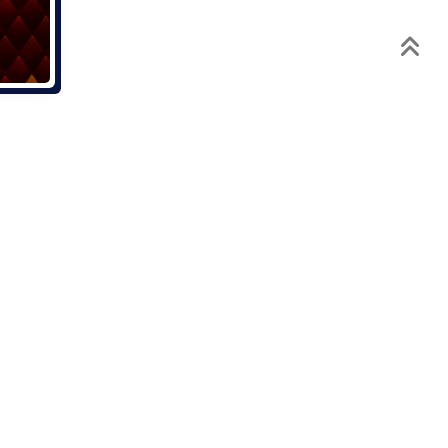
KLÁMJELZÉS
 weboldal affiliate linkeket használ. Ez azt jelenti,
y jutalékot kapunk az általunk közvetített ügyfelek
n, Önnek azonban ez semmilyen többletköltséget nem
ent. A weboldal használatával elfogadja az ÁSZF-et és
adatvédelmi irányelveket.