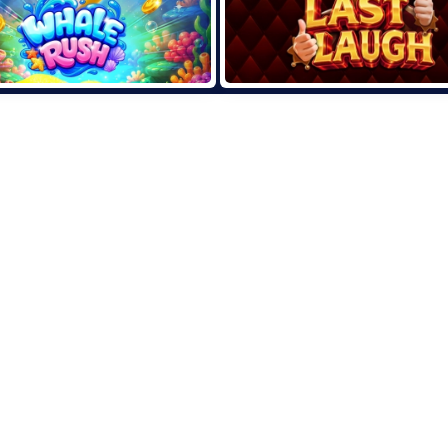
HASZNOS LINKEK
RE
Google Pay Kaszinók
Ez a
Befizetés Nélküli Bónuszok
hog
Kanaszta Szabályai
utá
t
Legális Online Kaszinó
jel
Online Nyerőgépek
az 