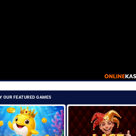
Y OUR FEATURED GAMES