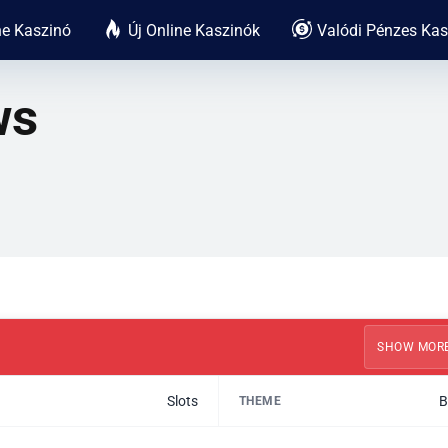
ne Kaszinó
Új Online Kaszinók
Valódi Pénzes Kas
ws
SHOW MOR
Slots
B
THEME