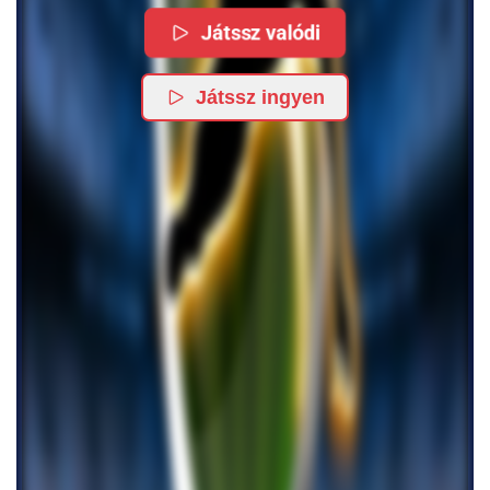
Játssz valódi
Játssz ingyen