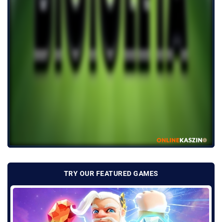
TRY OUR FEATURED GAMES