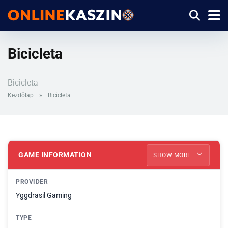
Bicicleta
Bicicleta
Kezdőlap
»
Bicicleta
GAME INFORMATION
SHOW MORE
PROVIDER
Yggdrasil Gaming
TYPE