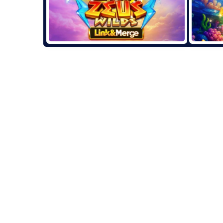
Online-kaszino.net az Ön első számú forrása a legjobb
online kaszinókhoz Magyarországon. Széles választékot
kínálunk biztonságos és izgalmas szerencsejáték-
lehetőségekből, valamint gondosan válogatott kaszinóka
mutatunk be, amelyek kiemelt figyelmet fordítanak a
felelős játékra.