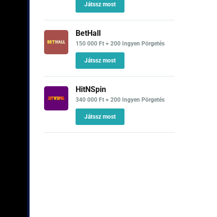
Játssz most
BetHall
150 000 Ft + 200 Ingyen Pörgetés
Játssz most
HitNSpin
340 000 Ft + 200 Ingyen Pörgetés
Játssz most