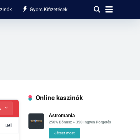
zinók
Gyors Kifizetések
Online kaszinók
E
Astromania
250% Bónusz + 350 Ingyen Pörgetés
Bell
Játssz most