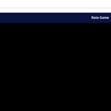
Rate Game