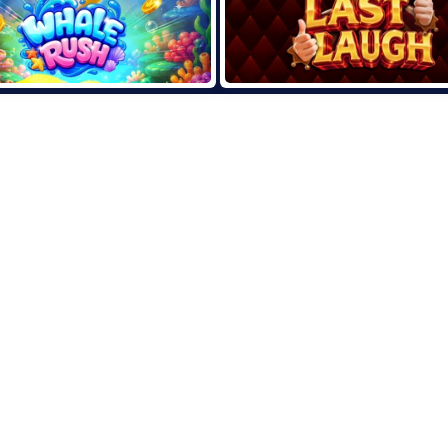
HASZNOS LINKEK
RE
Google Pay Kaszinók
Ez a
Befizetés Nélküli Bónuszok
hog
Kanaszta Szabályai
utá
t
Legális Online Kaszinó
jel
Online Nyerőgépek
az 