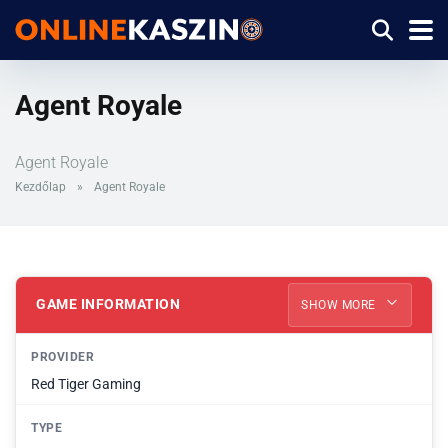
Agent Royale
Agent Royale
Kezdőlap
»
Agent Royale
GAME INFORMATION
SHOW MORE
PROVIDER
Red Tiger Gaming
TYPE