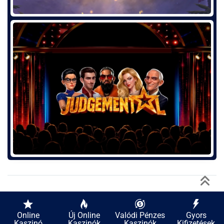
Online
Új Online
Valódi Pénzes
Gyors
Online kaszinók
Kaszinó
Kaszinók
Kaszinók
Kifizetések