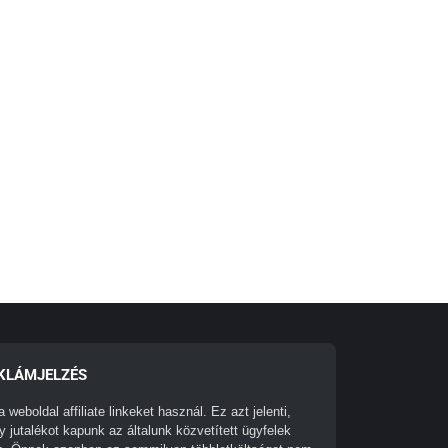
KLÁMJELZÉS
 weboldal affiliate linkeket használ. Ez azt jelenti,
y jutalékot kapunk az általunk közvetített ügyfelek