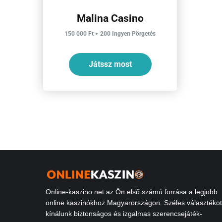
Malina Casino
150 000 Ft + 200 Ingyen Pörgetés
Játssz most
Online-kaszino.net az Ön első számú forrása a legjobb
online kaszinókhoz Magyarországon. Széles választékot
kínálunk biztonságos és izgalmas szerencsejáték-