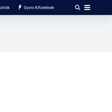
zinók
Gyors Kifizetések