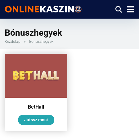
Bónuszhegyek
Kezdőlap
»
Bónuszhegyek
BetHall
Játssz most