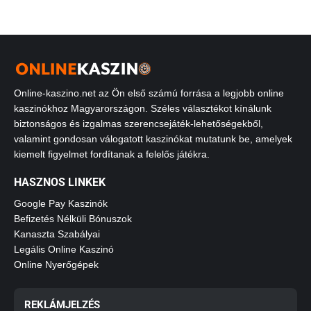
Online-kaszino.net az Ön első számú forrása a legjobb online
kaszinókhoz Magyarországon. Széles választékot kínálunk
biztonságos és izgalmas szerencsejáték-lehetőségekből,
valamint gondosan válogatott kaszinókat mutatunk be, amelyek
kiemelt figyelmet fordítanak a felelős játékra.
HASZNOS LINKEK
Google Pay Kaszinók
Befizetés Nélküli Bónuszok
Kanaszta Szabályai
Legális Online Kaszinó
Online Nyerőgépek
REKLÁMJELZÉS